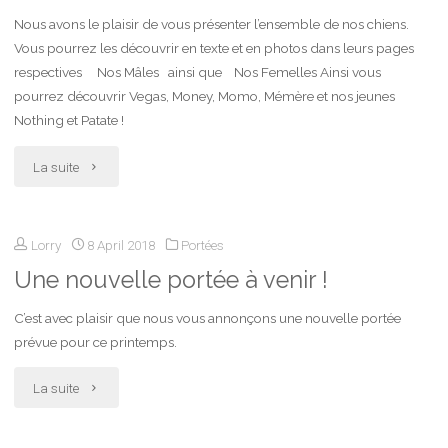
Nous avons le plaisir de vous présenter l’ensemble de nos chiens.
Vous pourrez les découvrir en texte et en photos dans leurs pages
respectives Nos Mâles ainsi que Nos Femelles Ainsi vous
pourrez découvrir Vegas, Money, Momo, Mémère et nos jeunes
Nothing et Patate !
"Présentation
La suite
de
Lorry
8 April 2018
Portées
nos
Une nouvelle portée à venir !
chiens"
C’est avec plaisir que nous vous annonçons une nouvelle portée
prévue pour ce printemps.
"Une
La suite
nouvelle