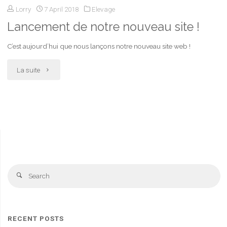
Lorry
7 April 2018
Elevage
portée
Lancement de notre nouveau site !
à
C’est aujourd’hui que nous lançons notre nouveau site web !
venir
"Lancement
La suite
!"
de
notre
nouveau
site
S
!"
Search
fo
RECENT POSTS