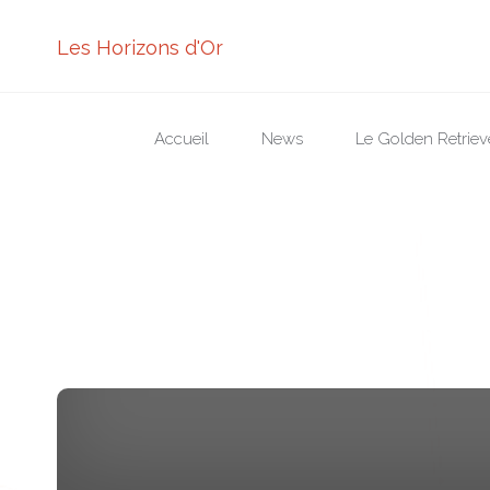
Les Horizons d'Or
Skip
Accueil
News
Le Golden Retriev
to
content