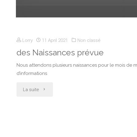
Lorry
11 April 2021
Non classé
des Naissances prévue
Nous attendons plusieurs naissances pour le mois de m
d’informations
"des
La suite
Naissances
prévue"