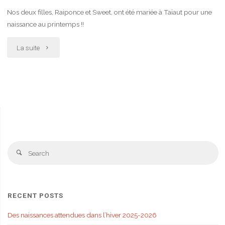
Nos deux filles, Raiponce et Sweet, ont été mariée à Taïaut pour une
naissance au printemps !!
"Portée
La suite
printanières"
S
Search
fo
RECENT POSTS
Des naissances attendues dans l’hiver 2025-2026