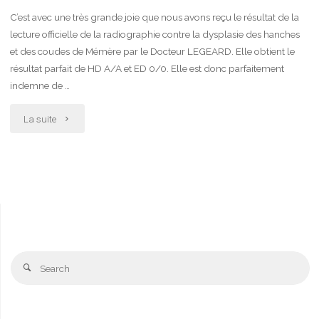
C’est avec une très grande joie que nous avons reçu le résultat de la
lecture officielle de la radiographie contre la dysplasie des hanches
et des coudes de Mémère par le Docteur LEGEARD. Elle obtient le
résultat parfait de HD A/A et ED 0/0. Elle est donc parfaitement
indemne de …
"Résultats
La suite
HD/ED"
S
Search
fo